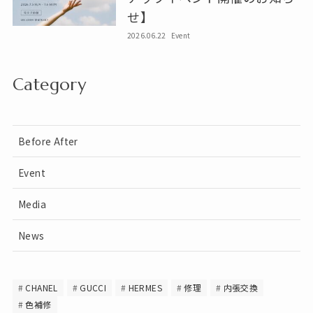
せ】
2026.06.22
Event
Category
Before After
Event
Media
News
CHANEL
GUCCI
HERMES
修理
内張交換
色補修