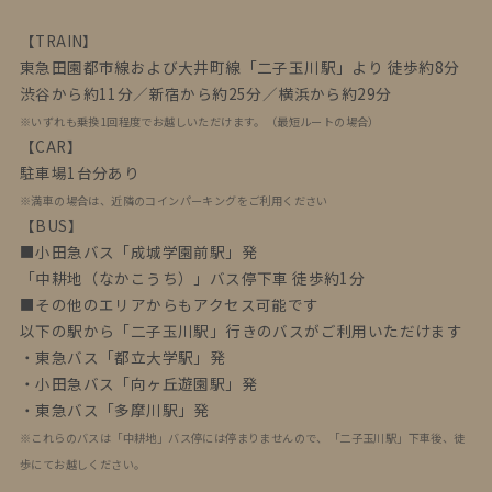
【TRAIN】
東急田園都市線および大井町線「二子玉川駅」より 徒歩約8分
渋谷から約11分／新宿から約25分／横浜から約29分
※いずれも乗換1回程度でお越しいただけます。（最短ルートの場合）
【CAR】
駐車場1台分あり
※満車の場合は、近隣のコインパーキングをご利用ください
【BUS】
■小田急バス「成城学園前駅」発⁨⁩
「中耕地（なかこうち）」バス停下車 徒歩約1分
■その他のエリアからもアクセス可能です
以下の駅から「二子玉川駅」行きのバスがご利用いただけます
・東急バス「都立大学駅」発
・小田急バス「向ヶ丘遊園駅」発
・東急バス「多摩川駅」発
※これらのバスは「中耕地」バス停には停まりませんので、「二子玉川駅」下車後、徒
歩にてお越しください。